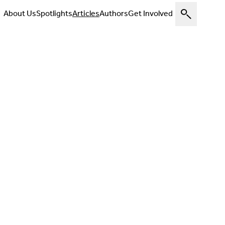
About Us
Spotlights
Articles
Authors
Get Involved