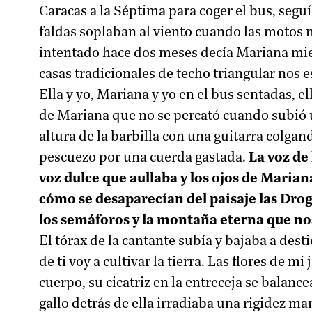
Caracas a la Séptima para coger el bus, segu
faldas soplaban al viento cuando las motos n
intentado hace dos meses decía Mariana mient
casas tradicionales de techo triangular nos 
Ella y yo, Mariana y yo en el bus sentadas, ell
de Mariana que no se percató cuando subió u
altura de la barbilla con una guitarra colgan
pescuezo por una cuerda gastada.
La voz de 
voz dulce que aullaba y los ojos de Maria
cómo se desaparecían del paisaje las Drogu
los semáforos y la montaña eterna que no
El tórax de la cantante subía y bajaba a des
de ti voy a cultivar la tierra. Las flores de 
cuerpo, su cicatriz en la entreceja se balan
gallo detrás de ella irradiaba una rigidez ma