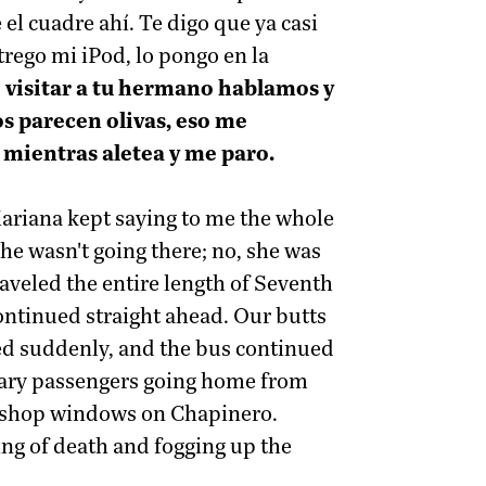
el cuadre ahí. Te digo que ya casi
trego mi iPod, lo pongo en la
 visitar a tu hermano hablamos y
os parecen olivas, eso me
a mientras aletea y me paro.
 Mariana kept saying to me the whole
he wasn't going there; no, she was
raveled the entire length of Seventh
ontinued straight ahead. Our butts
ked suddenly, and the bus continued
weary passengers going home from
he shop windows on Chapinero.
ing of death and fogging up the